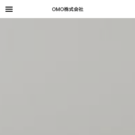
×
OMO株式会社
ブログカテゴリー
ホーム
すべてのカテゴリ
新着情報
サービス
会社情報
採用情報
ECショップ