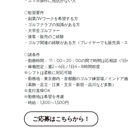
◇歓迎要件
・副業/Wワークを希望する方
・ゴルフクラブの知識がある方
・大学生ゴルファー
・接客・販売のご経験
・ゴルフ関連の経験がある方（プレイヤーでも販売員・ス
◇諸条件
・勤務時間： 11：00～20：00の間で時間は応相談（1日
・稼働想定：週2～4日／1日4～8時間程度
※シフトは柔軟に対応可能
・勤務地：東京都内・首都圏のゴルフ練習場／インドア施
（葛飾・足立・江東・文京・新宿・品川など多数）
※直行直帰OK
※勤務地は希望を考慮
・時給：1,300～1,500円
ご応募はこちらから！