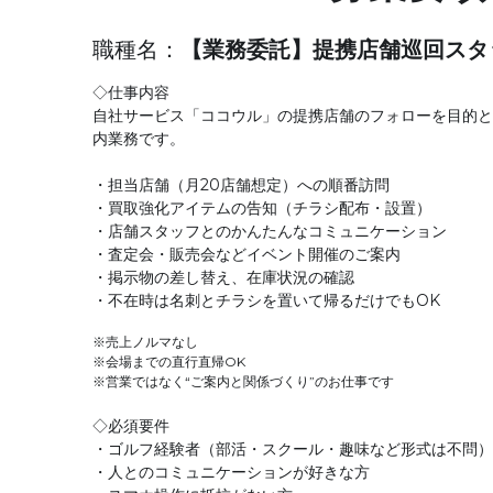
職種名：
【業務委託】提携店舗巡回スタ
◇仕事内容
自社サービス「ココウル」の提携店舗のフォローを目的と
内業務です。
・担当店舗（月20店舗想定）への順番訪問
・買取強化アイテムの告知（チラシ配布・設置）
・店舗スタッフとのかんたんなコミュニケーション
・査定会・販売会などイベント開催のご案内
・掲示物の差し替え、在庫状況の確認
・不在時は名刺とチラシを置いて帰るだけでもOK
※売上ノルマなし
※会場までの直行直帰OK
※営業ではなく“ご案内と関係づくり”のお仕事です
◇必須要件
・ゴルフ経験者（部活・スクール・趣味など形式は不問）
・人とのコミュニケーションが好きな方
・スマホ操作に抵抗がない方