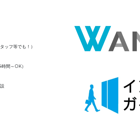
タッフ等でも！）
4時間～OK）
設