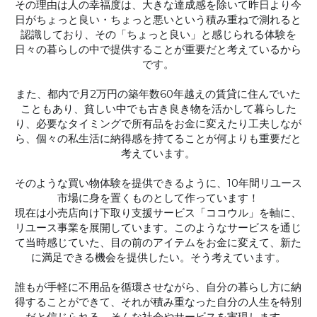
その理由は人の幸福度は、大きな達成感を除いて昨日より今
日がちょっと良い・ちょっと悪いという積み重ねで測れると
認識しており、その「ちょっと良い」と感じられる体験を
日々の暮らしの中で提供することが重要だと考えているから
です。
また、都内で月2万円の築年数60年越えの賃貸に住んでいた
こともあり、貧しい中でも古き良き物を活かして暮らした
り、必要なタイミングで所有品をお金に変えたり工夫しなが
ら、個々の私生活に納得感を持てることが何よりも重要だと
考えています。
そのような買い物体験を提供できるように、10年間リユース
市場に身を置くものとして作っています！
現在は小売店向け下取り支援サービス「ココウル」を軸に、
リユース事業を展開しています。このようなサービスを通じ
て当時感じていた、目の前のアイテムをお金に変えて、新た
に満足できる機会を提供したい。そう考えています。
誰もが手軽に不用品を循環させながら、自分の暮らし方に納
得することができて、それが積み重なった自分の人生を特別
だと信じられる、そんな社会やサービスを実現します。